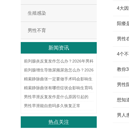
4大
生殖感染
阳痿
男性不育
男性
新闻资讯
4个
前列腺炎反复发作怎么办？2026年男科
教你
科学治疗与日常护理指南
前列腺增生导致尿频尿急怎么办？2026
年科学治疗与日常护理指南
精索静脉曲张一定要做手术吗会影响生
男性
育能力吗
精索静脉曲张有哪些症状会影响生育吗
如何治疗
男性早泄反复发作是什么原因引起的
想知
男性早泄能自愈吗多久恢复正常
男人
热点关注