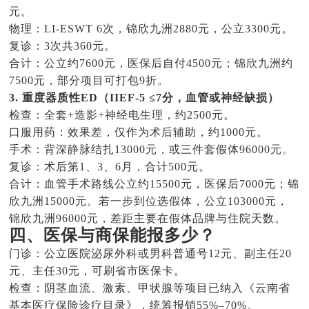
元。
物理：LI-ESWT 6次，锦欣九洲2880元，公立3300元。
复诊：3次共360元。
合计：公立约7600元，医保后自付4500元；锦欣九洲约
7500元，部分项目可打包9折。
3. 重度器质性ED（IIEF-5 ≤7分，血管或神经缺损）
检查：全套+造影+神经电生理，约2500元。
口服用药：效果差，仅作为术后辅助，约1000元。
手术：背深静脉结扎13000元，或三件套假体96000元。
复诊：术后第1、3、6月，合计500元。
合计：血管手术路线公立约15500元，医保后7000元；锦
欣九洲15000元。若一步到位选假体，公立103000元，
锦欣九洲96000元，差距主要在假体品牌与住院天数。
四、医保与商保能报多少？
门诊：公立医院泌尿外科或男科普通号12元、副主任20
元、主任30元，可刷省市医保卡。
检查：阴茎血流、激素、甲状腺等项目已纳入《云南省
基本医疗保险诊疗目录》，统筹报销55%–70%。