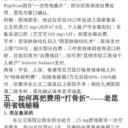
RigiScan因含“一次性电极片”，部分区医保按自费处
理，需先与窗口确认。
药物：西地那非、他达拉非自2022年起进入国家集采，
公立药房25 mg×28片47.6元，个人账户可全额划扣；非
集采进口药（万艾可100 mg×5片）则需全额自费。
手术：背深静脉结扎归入“阴茎静脉结扎术”，医保支付
上限7200元，超出部分自费；三件套假体因使用进口耗
材，目前归类为“自费项目”，但可用“昆明市职工医保个
人账户” historic balance支付。
商保：平安、人保、泰康等百万医疗险将假体植入列
为“特殊材料费”，扣除免赔额1万元后按60%–100%赔
付，但要求在公立二级及以上医院手术；锦欣九洲医院
属二级专科，需先确认保单是否涵盖。
五、如何再把费用“打骨折”——老昆
明省钱秘籍
1. 用足集采药
在公立医院让医生拆分处方，25 mg西地那非一次可
开两盒，共56片仅需95.2元，足够轻中度患者使用三个