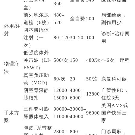
360
盒）
前列地尔尿
480–
局部给药，
全自费
500
道栓（6枚）
520
副作用少
外用/注
阴茎海绵体
射
诊断+治疗两
注射（一
80–120
30–50
100
用
次）
低强度体外
冲击波（LI-
500/次
150
480/次
4–6次一疗程
物理疗
ESWT）
法
真空负压助
60/次
20
50/次
康复科可做
勃（VCD）
阴茎背深静
12000–
4000–
血管性ED，
13800
脉结扎
15000
6000
住院3天
美国AMS或
三件套可膨
90000–
30000–
手术方
96000
国产快乐三
胀假体植入
110000
40000
案
家
包皮+系带整
2800–
800–
门诊局麻，