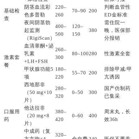
阴茎血流彩
220–
判断血管性
基础检
70–90
200
色多普勒
260
ED金标准
查
夜间阴茎勃
需住院一
400–
120–
起监测
380
晚，医保部
500
150
（RigiScan）
分报销
血清睾酮+泌
260–
乳素
80–100
280
性激素全套
激素套
300
+LH+FSH
餐
甲状腺功能5
180–
排除甲减/甲
55–70
200
项
220
亢诱因
西地那非
280–
国产仿制药
（50 mg×10
0–50
300
320
已集采
片）
他达拉非
口服用
380–
周末丸，长
（20 mg×8
0–60
400
药
420
效36h
片）
中成药（复
320–
方玄驹×4
全自费
340
医保不覆盖