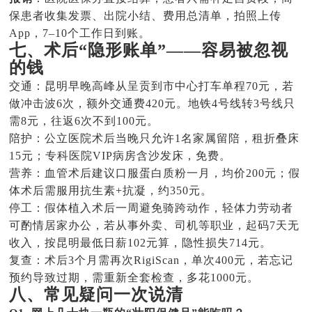
保患者收集发票、出院小结、费用总清单，拍照上传
App，7–10个工作日到账。
七、术后“隐形账单”——容易被忽视
的钱
交通：昆明早晚高峰从呈贡到市中心打车单程70元，若
做冲击波6次，额外交通费420元。地铁4号线转3号线只
需8元，往返6次不到100元。
陪护：公立医院术后当晚只允许1名家属留陪，租折叠床
15元；专科医院VIP病房含沙发床，免费。
营养：血管术后建议口服蛋白质粉一月，均价200元；假
体术后需服用抗生素+抗凝，约350元。
停工：假体植入术后一周避免骑跨动作，轻体力劳动者
可酌情居家办公，若从事外卖、司机等职业，起码7天无
收入，按昆明最低日薪102元算，隐性损失714元。
复查：术后3个月需再次RigiScan，单次400元，若忘记
预约导致过期，需重新全套检查，多花1000元。
八、常见疑问一次说清