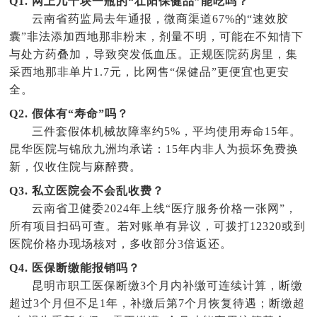
Q1. 网上几十块一瓶的“壮阳保健品”能吃吗？
云南省药监局去年通报，微商渠道67%的“速效胶
囊”非法添加西地那非粉末，剂量不明，可能在不知情下
与处方药叠加，导致突发低血压。正规医院药房里，集
采西地那非单片1.7元，比网售“保健品”更便宜也更安
全。
Q2. 假体有“寿命”吗？
三件套假体机械故障率约5%，平均使用寿命15年。
昆华医院与锦欣九洲均承诺：15年内非人为损坏免费换
新，仅收住院与麻醉费。
Q3. 私立医院会不会乱收费？
云南省卫健委2024年上线“医疗服务价格一张网”，
所有项目扫码可查。若对账单有异议，可拨打12320或到
医院价格办现场核对，多收部分3倍返还。
Q4. 医保断缴能报销吗？
昆明市职工医保断缴3个月内补缴可连续计算，断缴
超过3个月但不足1年，补缴后第7个月恢复待遇；断缴超