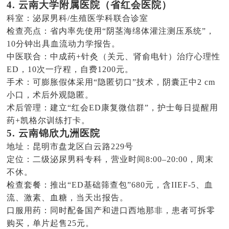
4. 云南大学附属医院（省红会医院）
科室：泌尿男科/生殖医学科联合诊室
检查亮点：省内率先使用“阴茎海绵体灌注测压系统”，
10分钟出具血流动力学报告。
中医联合：中成药+针灸（关元、肾俞电针）治疗心理性
ED，10次一疗程，自费1200元。
手术：可膨胀假体采用“隐匿切口”技术，阴囊正中2 cm
小口，术后外观隐匿。
术后管理：建立“红会ED康复微信群”，护士每日提醒用
药+凯格尔训练打卡。
5. 云南锦欣九洲医院
地址：昆明市盘龙区白云路229号
定位：二级泌尿男科专科，营业时间8:00–20:00，周末
不休。
检查套餐：推出“ED基础筛查包”680元，含IIEF-5、血
流、激素、血糖，当天出报告。
口服用药：同时配备国产和进口西地那非，患者可拆零
购买，单片起售25元。