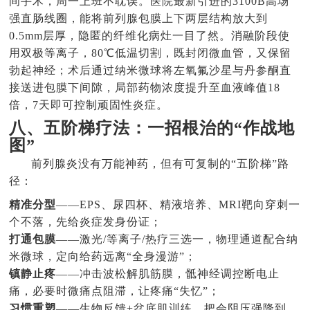
间手术，周一上班不耽误。医院最新引进的3100B高场
强直肠线圈，能将前列腺包膜上下两层结构放大到
0.5mm层厚，隐匿的纤维化病灶一目了然。消融阶段使
用双极等离子，80℃低温切割，既封闭微血管，又保留
勃起神经；术后通过纳米微球将左氧氟沙星与丹参酮直
接送进包膜下间隙，局部药物浓度提升至血液峰值18
倍，7天即可控制顽固性炎症。
八、五阶梯疗法：一招根治的“作战地
图”
前列腺炎没有万能神药，但有可复制的“五阶梯”路
径：
精准分型
——EPS、尿四杯、精液培养、MRI靶向穿刺一
个不落，先给炎症发身份证；
打通包膜
——激光/等离子/热疗三选一，物理通道配合纳
米微球，定向给药远离“全身漫游”；
镇静止疼
——冲击波松解肌筋膜，骶神经调控断电止
痛，必要时微痛点阻滞，让疼痛“失忆”；
习惯重塑
——生物反馈+盆底肌训练，把会阴压强降到