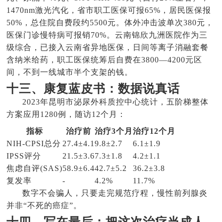
1470nm激光汽化，省市职工医保可报65%，居民医保报
50%，总住院自费段约5500元。体外冲击波单次380元，
医保门诊慢特病可报销70%。云南锦欣九洲医院作为三
级综合，已接入云南省异地医保，日间等离子消融套餐
含纳米给药，职工医保统筹后自费在3800—4200元区
间，不到一线城市半个支架的钱。
十三、康复蓝皮书：数据说真话
2023年昆明市泌尿外科质控中心统计，五阶梯整体
方案应用1280例，随访12个月：
指标
治疗前
治疗3个月
治疗12个月
NIH-CPSI总分
27.4±4.1
9.8±2.7
6.1±1.9
IPSS评分
21.5±3.6
7.3±1.8
4.2±1.1
焦虑自评(SAS)
58.9±6.4
42.7±5.2
36.2±3.8
复发率
-
4.2%
11.7%
数字不会骗人，只要走完规范疗程，慢性前列腺炎
并非“不死的癌症”。