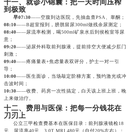
十一、就诊小锦囊：把一天时间压榨
到极致
早07:30
——空腹到达医院，先抽血查PSA、睾酮；
08:10
——B超室报到，膀胱留尿300ml做残余尿测定；
08:40
——尿流率检测，喝500ml矿泉水后到侯检室等尿
意；
09:20
——泌尿外科取前列腺液，提前排空大便减少肛门
刺激；
09:40
——疼痛量表+焦虑量表双评分，护士一对一引
导；
10:00
——医生面诊，当场敲定阶梯方案，预约激光或冲
击波时间；
10:30
——收费、药房一次性搞定，白天该上班上班，晚
上来做治疗。
十二、费用与医保：把每一分钱花在
刀刃上
公立三甲检查费基本在医保目录：前列腺液镜检18
元、尿流率40元、3.0T MRI 480元（自付20%左右）；