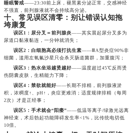
睡眠警戒
——23:30前上床，褪黑素分泌正常，交感神经
不强直，前列腺液就不会持续高分泌。
十、常见误区清零：别让错误认知拖
垮康复
误区1：尿分叉＝前列腺炎
——其实晨起尿分叉多为
尿道口黏液黏连，一分钟就消失；
误区2：白细胞高必须打抗生素
——ⅢA型炎症90%非
细菌，滥用左氧氟沙星只会杀灭肠道菌群，加重腹泻；
误区3：热水坐浴越烫越好
——温度超过45℃反而烫
伤阴囊皮肤，生精能力下降；
误区4：禁欲就能好
——长期不排精，前列腺液淤
积，浓稠度↑、pH↑，炎症更难消；适度规律排精（每周
2次）才是正经事；
误区5：手术就会“阳痿”
——低温等离子/绿激光远离
神经束，术后勃起功能障碍发生率<1%，比传统电切低
10倍。