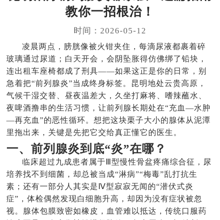
教你一招根治！
时间：2026-05-12
凌晨两点，膀胱像被火钳夹住，每滴尿液都裹着碎
玻璃通过尿道；白天开会，会阴坠胀得仿佛绑了铅块，
连出租车座椅都成了刑具——如果这正是你的日常，别
急着把“前列腺炎”当成终身标签。昆明地处云贵高原，
气候干湿交替、昼夜温差大，久坐打麻将、嗜辣蘸水、
夜啤酒撸串的生活习惯，让前列腺长期处在“充血—水肿
—再充血”的恶性循环。想把这块栗子大小的腺体从泥潭
里拖出来，关键是先把它交给真正懂它的医生。
一、前列腺炎到底“炎”在哪？
临床超过九成患者属于Ⅲ型慢性骨盆疼痛综合征，尿
培养找不到细菌，却总被当成“淋病”“梅毒”乱打抗生
素；还有一部分人其实是Ⅳ型寂寂无闻的“潜伏式炎
症”，体检偶然发现白细胞升高，却因为没有症状被忽
视。腺体包膜致密如橡皮，血管难以抵达，传统口服药