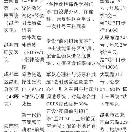
云南省
1470nm半
金碧路157
“慢性盆腔痛多学科门
第一人
导体激光
号，地铁1号
诊”由泌尿外科、疼痛
民医院
汽化+经会
线“交三
科、康复科联合坐诊，
（昆华
阴微痛点
桥”站B口步
一次挂号三科同看
医院）
阻滞
行350米
体外聚焦
人民东路245
专设“前列腺康复室”，
昆明市
冲击波
号，地铁2号
冲击波能量分区可调，
延安医
（EDSW）
线“白云
配合生物反馈盆底训
院
+骶神经调
路”站C口步
练，对疼痛缓解率68.7%
控
行400米
成都军
绿激光选
军队心理科与泌尿科共
大观路212
区昆明
择性光汽
建“战创伤盆底康复中
号，公交
总医院
化（PVP）
心”，引入军用心肺压力
54、93路“四
（43医
+部队心理
调适系统，对焦虑合并
十三医院”站
院）
减压
CPPS疗效提升30%
下车即到
开设“夜间前列腺门
新一代镜
昆明市盘龙
诊”至21:30，上班族无
下等离子
区白云路229
云南锦
需请假；配备本地首台
消融+前列
号，地铁2号