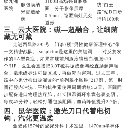
欣九洲
3100B高场强直肠线
腺包膜纳
线“白云
医院
圈，分子影像层厚
米渗透给
路”站D口步
0.5mm，隐匿病灶无处
药
行约180米
遁形
三、云大医院：磁—超融合，让细菌
藏无可藏
走进西昌路295号，门诊7楼“男性健康管理中心”像
一支精密战队。 suspicion是这里的关键词——对反复发
作的ⅢA型炎症，如果常规前列腺液镜检白细胞<10
个/HP，医生会直接把3.0T磁共振成像与经直肠超声融
合，毫米级标注可疑区域，再做靶向穿刺。过去三年，
该中心累计检出被漏诊的“前列腺小脓肿”217例，第一时
间行腔内冲洗，平均抗生素使用周期缩短5.2天。医院同
步配备进口物理热疗舱，41℃恒温循环水囊包裹会阴，
每次45分钟，轻松打通包膜阻隔，血药峰值提升2.7倍。
四、昆华医院：激光刀口代替电切
钩，汽化更温柔
金碧路157号的泌尿外科手术室里，1470nm半导体