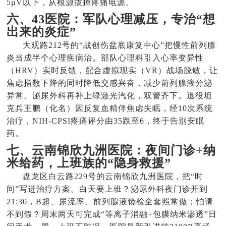
5μV以下，从根源拔掉疼痛电源。
六、43医院：军队心理减压，专治“想
出来的炎症”
大观路212号的“战创伤盆底康复中心”把慢性前列腺
炎当成半个心理疾病治。部队心理科引入心率变异性
（HRV）实时反馈，配合虚拟现实（VR）战场脱敏，让
焦虑指数下降的同时降低交感兴奋，减少前列腺液分泌
异常。泌尿外科再补上绿激光汽化，双管齐下。退役坦
克兵王鹏（化名）因反复血精伴焦虑失眠，经10次系统
治疗，NIH-CPSI疼痛评分由35跌至6，终于告别安眠
药。
七、云南锦欣九洲医院：夜间门诊+纳
米给药，上班族的“隐身救援”
盘龙区白云路229号的云南锦欣九洲医院，把“时
间”写进治疗方案。白天要上班？泌尿外科夜门诊开到
21:30，B超、尿流率、前列腺液镜检全套照常做；怕请
不到假？周末两天可完成“等离子消融+包膜纳米渗透”日