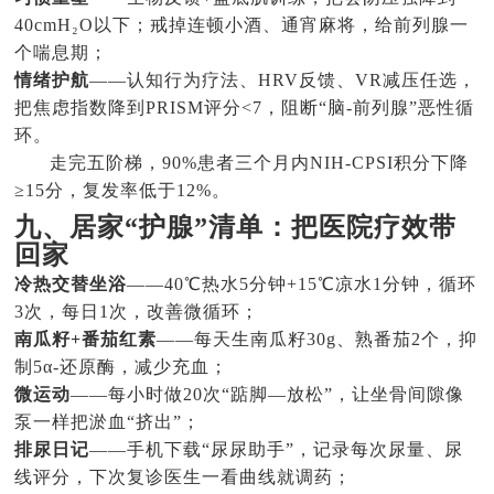
40cmH₂O以下；戒掉连顿小酒、通宵麻将，给前列腺一
个喘息期；
情绪护航
——认知行为疗法、HRV反馈、VR减压任选，
把焦虑指数降到PRISM评分<7，阻断“脑-前列腺”恶性循
环。
走完五阶梯，90%患者三个月内NIH-CPSI积分下降
≥15分，复发率低于12%。
九、居家“护腺”清单：把医院疗效带
回家
冷热交替坐浴
——40℃热水5分钟+15℃凉水1分钟，循环
3次，每日1次，改善微循环；
南瓜籽+番茄红素
——每天生南瓜籽30g、熟番茄2个，抑
制5α-还原酶，减少充血；
微运动
——每小时做20次“踮脚—放松”，让坐骨间隙像
泵一样把淤血“挤出”；
排尿日记
——手机下载“尿尿助手”，记录每次尿量、尿
线评分，下次复诊医生一看曲线就调药；