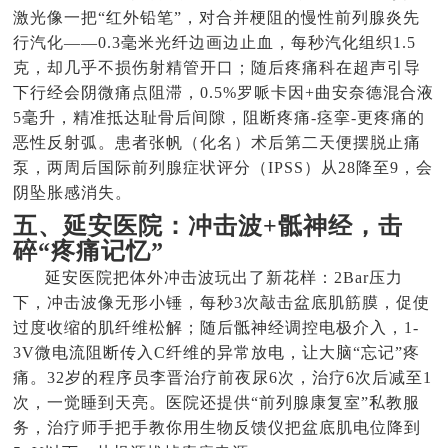
激光像一把“红外铅笔”，对合并梗阻的慢性前列腺炎先
行汽化——0.3毫米光纤边画边止血，每秒汽化组织1.5
克，却几乎不损伤射精管开口；随后疼痛科在超声引导
下行经会阴微痛点阻滞，0.5%罗哌卡因+曲安奈德混合液
5毫升，精准抵达耻骨后间隙，阻断疼痛-痉挛-更疼痛的
恶性反射弧。患者张帆（化名）术后第二天便摆脱止痛
泵，两周后国际前列腺症状评分（IPSS）从28降至9，会
阴坠胀感消失。
五、延安医院：冲击波+骶神经，击
碎“疼痛记忆”
延安医院把体外冲击波玩出了新花样：2Bar压力
下，冲击波像无形小锤，每秒3次敲击盆底肌筋膜，促使
过度收缩的肌纤维松解；随后骶神经调控电极介入，1-
3V微电流阻断传入C纤维的异常放电，让大脑“忘记”疼
痛。32岁的程序员李晋治疗前夜尿6次，治疗6次后减至1
次，一觉睡到天亮。医院还提供“前列腺康复室”私教服
务，治疗师手把手教你用生物反馈仪把盆底肌电位降到