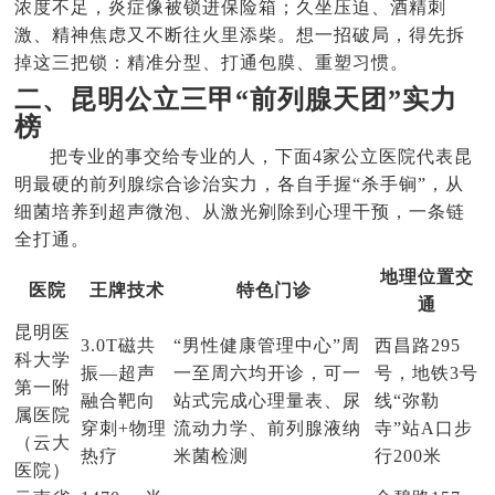
浓度不足，炎症像被锁进保险箱；久坐压迫、酒精刺
激、精神焦虑又不断往火里添柴。想一招破局，得先拆
掉这三把锁：精准分型、打通包膜、重塑习惯。
二、昆明公立三甲“前列腺天团”实力
榜
把专业的事交给专业的人，下面4家公立医院代表昆
明最硬的前列腺综合诊治实力，各自手握“杀手锏”，从
细菌培养到超声微泡、从激光剜除到心理干预，一条链
全打通。
地理位置交
医院
王牌技术
特色门诊
通
昆明医
3.0T磁共
“男性健康管理中心”周
西昌路295
科大学
振—超声
一至周六均开诊，可一
号，地铁3号
第一附
融合靶向
站式完成心理量表、尿
线“弥勒
属医院
穿刺+物理
流动力学、前列腺液纳
寺”站A口步
（云大
热疗
米菌检测
行200米
医院）