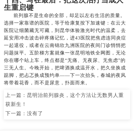
十四、写在最后：把这次治疗当成人
生重启键
前列腺不是生命的全部，却足以左右生活的质量。
选择一家靠谱的医院，等于给康复按下加速键：在云大
医院让细菌藏无可藏，到昆华体验激光时代的温柔，去
延安用冲击波击碎疼痛记忆，进43医院把焦虑连同炎症
一起退役，或者在云南锦欣九洲医院的夜间门诊悄悄把
问题抹平。五阶梯方案就像一张昆明地铁全网图，无论
你在哪个站上车，终点都是“无痛、无夜尿、无焦虑”的
三无人生。今晚开始，把啤酒换成温开水，把久坐换成
踮脚，把忐忑换成预约单——下一次抬头，春城的夜风
将带着花香，而不是尿意，扑面而来。
上一篇：
昆明治前列腺炎，这个方法让无数男人重
获新生！
下一篇：没有了