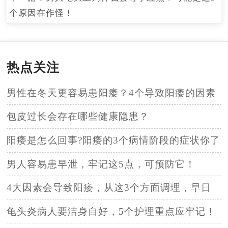
个原因在作怪！
热点关注
男性在冬天更容易患阳痿？4个导致阳痿的因素
不可忽视！
包皮过长会存在哪些健康隐患？
阳痿是怎么回事?阳痿的3个病情阶段的症状你了
解吗！
男人容易患早泄，牢记这5点，可预防它！
4大因素会导致阳痿，从这3个方面调理，早日
摆脱阳痿！
龟头炎病人要洁身自好，5个护理重点应牢记！