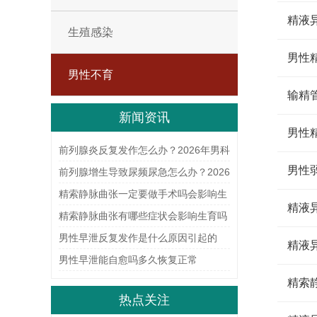
精液
生殖感染
男性
男性不育
输精
新闻资讯
男性
前列腺炎反复发作怎么办？2026年男科
男性
科学治疗与日常护理指南
前列腺增生导致尿频尿急怎么办？2026
年科学治疗与日常护理指南
精索静脉曲张一定要做手术吗会影响生
精液
育能力吗
精索静脉曲张有哪些症状会影响生育吗
如何治疗
男性早泄反复发作是什么原因引起的
精液
男性早泄能自愈吗多久恢复正常
精索
热点关注