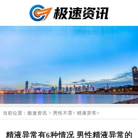
当前位置：
极速资讯
>
男性不育
>
精液异常
>
精液异常有6种情况 男性精液异常的