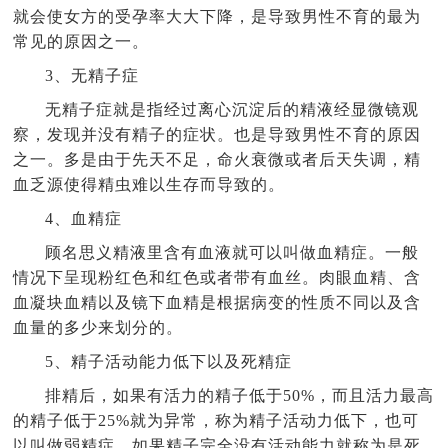
就会使女方的受孕率大大下降，是导致男性不育的最为
常见的原因之一。
3、无精子症
无精子症就是指经过离心沉淀后的精液经显微镜观
察，发现并没有精子的症状。也是导致男性不育的原因
之一。多是由于先天不足，命火衰微或者后天失调，精
血乏源使得精虫难以生存而导致的。
4、血精症
顾名思义精液里含有血液就可以叫做血精症。一般
情况下呈现粉红色和红色或者带有血丝。肉眼血精、含
血凝块血精以及镜下血精是根据病变的性质不同以及含
血量的多少来划分的。
5、精子活动能力低下以及死精症
排精后，如果有活力的精子低于50%，而且活力最高
的精子低于25%就为异常，称为精子活动力低下，也可
以叫做弱精症。如果精子完全没有活动能力就称为是死