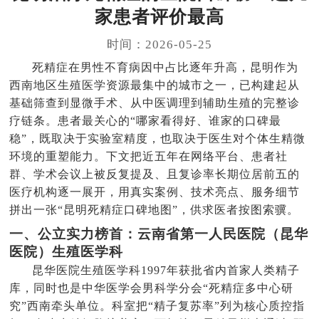
家患者评价最高
时间：2026-05-25
死精症在男性不育病因中占比逐年升高，昆明作为
西南地区生殖医学资源最集中的城市之一，已构建起从
基础筛查到显微手术、从中医调理到辅助生殖的完整诊
疗链条。患者最关心的“哪家看得好、谁家的口碑最
稳”，既取决于实验室精度，也取决于医生对个体生精微
环境的重塑能力。下文把近五年在网络平台、患者社
群、学术会议上被反复提及、且复诊率长期位居前五的
医疗机构逐一展开，用真实案例、技术亮点、服务细节
拼出一张“昆明死精症口碑地图”，供求医者按图索骥。
一、公立实力榜首：云南省第一人民医院（昆华
医院）生殖医学科
昆华医院生殖医学科1997年获批省内首家人类精子
库，同时也是中华医学会男科学分会“死精症多中心研
究”西南牵头单位。科室把“精子复苏率”列为核心质控指