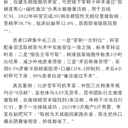
标，自建生精细胞培养室，可把镜下零精子样本通过“双
梯度离心+磁性激活”分离出极微量活精，用于后续
ICSI。2022年科室完成201例非梗阻性无精症显微取精，
受精率58.7%，临床妊娠率52.4%，居西部省级医院第
一。
患者口碑集中在三点：一是“穿刺一次到位”，科室
配备层流取精室与术中实验室仅一墙之隔，标本零转运
时差；二是“报告立等可取”，精液脱落细胞学检查2小时
出结果，减少外地患者滞留；三是“术后疼痛管理”，采
用0.5%罗哌卡因精索阻滞+口服COX-2抑制剂，术后4小
时即可下床，90%患者自述“像没做过手术”。
真实案例：32岁货车司机李某，外院三次精液常规
均示“0活精”，染色体与AZF无异常。昆华团队行左侧显
微取精，在曲细精管末端找到3条活精，单精子冷冻后行
ICSI，妻子一次移植成功，2023年5月顺产6斤男婴。李
某在贴吧写下：“取精当天就能回家跑长途，医生把伤口
藏在阴囊皱褶里，拆线都省了。”