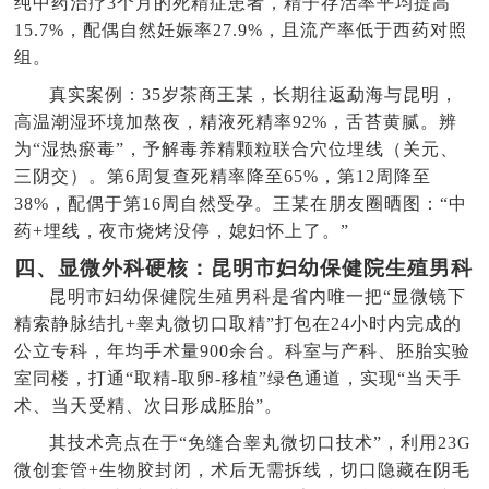
纯中药治疗3个月的死精症患者，精子存活率平均提高
15.7%，配偶自然妊娠率27.9%，且流产率低于西药对照
组。
真实案例：35岁茶商王某，长期往返勐海与昆明，
高温潮湿环境加熬夜，精液死精率92%，舌苔黄腻。辨
为“湿热瘀毒”，予解毒养精颗粒联合穴位埋线（关元、
三阴交）。第6周复查死精率降至65%，第12周降至
38%，配偶于第16周自然受孕。王某在朋友圈晒图：“中
药+埋线，夜市烧烤没停，媳妇怀上了。”
四、显微外科硬核：昆明市妇幼保健院生殖男科
昆明市妇幼保健院生殖男科是省内唯一把“显微镜下
精索静脉结扎+睾丸微切口取精”打包在24小时内完成的
公立专科，年均手术量900余台。科室与产科、胚胎实验
室同楼，打通“取精-取卵-移植”绿色通道，实现“当天手
术、当天受精、次日形成胚胎”。
其技术亮点在于“免缝合睾丸微切口技术”，利用23G
微创套管+生物胶封闭，术后无需拆线，切口隐藏在阴毛