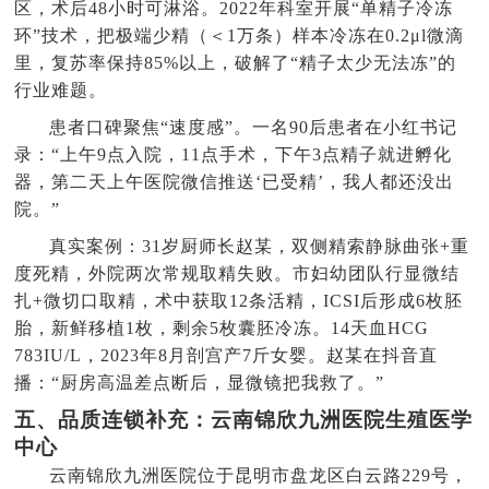
区，术后48小时可淋浴。2022年科室开展“单精子冷冻
环”技术，把极端少精（＜1万条）样本冷冻在0.2μl微滴
里，复苏率保持85%以上，破解了“精子太少无法冻”的
行业难题。
患者口碑聚焦“速度感”。一名90后患者在小红书记
录：“上午9点入院，11点手术，下午3点精子就进孵化
器，第二天上午医院微信推送‘已受精’，我人都还没出
院。”
真实案例：31岁厨师长赵某，双侧精索静脉曲张+重
度死精，外院两次常规取精失败。市妇幼团队行显微结
扎+微切口取精，术中获取12条活精，ICSI后形成6枚胚
胎，新鲜移植1枚，剩余5枚囊胚冷冻。14天血HCG
783IU/L，2023年8月剖宫产7斤女婴。赵某在抖音直
播：“厨房高温差点断后，显微镜把我救了。”
五、品质连锁补充：云南锦欣九洲医院生殖医学
中心
云南锦欣九洲医院位于昆明市盘龙区白云路229号，