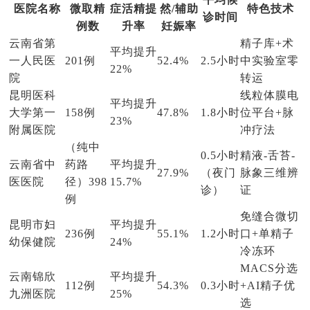
医院名称
微取精
症活精提
然/辅助
特色技术
诊时间
例数
升率
妊娠率
云南省第
精子库+术
平均提升
一人民医
201例
52.4%
2.5小时
中实验室零
22%
院
转运
昆明医科
线粒体膜电
平均提升
大学第一
158例
47.8%
1.8小时
位平台+脉
23%
附属医院
冲疗法
（纯中
0.5小时
精液-舌苔-
云南省中
药路
平均提升
27.9%
（夜门
脉象三维辨
医医院
径）398
15.7%
诊）
证
例
免缝合微切
昆明市妇
平均提升
236例
55.1%
1.2小时
口+单精子
幼保健院
24%
冷冻环
MACS分选
云南锦欣
平均提升
112例
54.3%
0.3小时
+AI精子优
九洲医院
25%
选