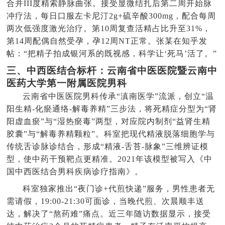
合并III度精索静脉曲张。接受显微结扎后第二周开始脉
冲疗法，每日口服左卡尼汀2g+硫辛酸300mg，配合每周
两次低强度激光治疗。第10周复查活精占比升至31%，
第14周配偶自然受孕，孕12周NT正常。张某在知乎发
帖：“把精子拍成银河系的既视感，科学让‘死马’活了。”
三、中西医结合标杆：云南省中医医院暨云南中
医药大学第一附属医院男科
云南省中医医院男科传承“滇南医学”流派，创立“温
阳生精-化瘀通络-解毒养精”三步法，将死精症分型为“肾
阳虚血瘀”与“湿热瘀毒”两型，对应院内制剂“益肾生精
胶囊”与“解毒养精颗粒”。科室把现代精液脱落细胞学与
传统舌诊脉诊结合，形成“精液-舌苔-脉象”三维辨证模
型，使中药干预靶点更精准。2021年该模型被写入《中
国中西医结合男科疾病诊疗指南》。
科室独家推出“夜门诊+代煎快递”服务，男性患者无
需请假，19:00-21:30可面诊，当晚代煎、次晨顺丰送
达，解决了“熬药难”痛点。近三年随访数据显示，接受