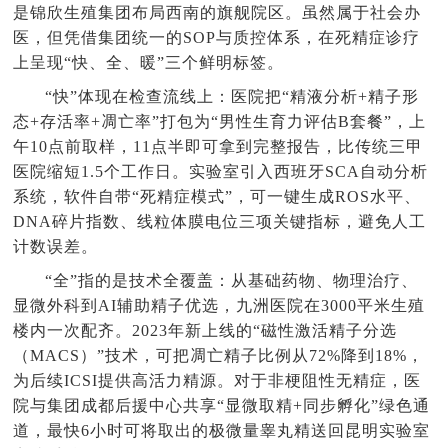
是锦欣生殖集团布局西南的旗舰院区。虽然属于社会办
医，但凭借集团统一的SOP与质控体系，在死精症诊疗
上呈现“快、全、暖”三个鲜明标签。
“快”体现在检查流线上：医院把“精液分析+精子形
态+存活率+凋亡率”打包为“男性生育力评估B套餐”，上
午10点前取样，11点半即可拿到完整报告，比传统三甲
医院缩短1.5个工作日。实验室引入西班牙SCA自动分析
系统，软件自带“死精症模式”，可一键生成ROS水平、
DNA碎片指数、线粒体膜电位三项关键指标，避免人工
计数误差。
“全”指的是技术全覆盖：从基础药物、物理治疗、
显微外科到AI辅助精子优选，九洲医院在3000平米生殖
楼内一次配齐。2023年新上线的“磁性激活精子分选
（MACS）”技术，可把凋亡精子比例从72%降到18%，
为后续ICSI提供高活力精源。对于非梗阻性无精症，医
院与集团成都后援中心共享“显微取精+同步孵化”绿色通
道，最快6小时可将取出的极微量睾丸精送回昆明实验室