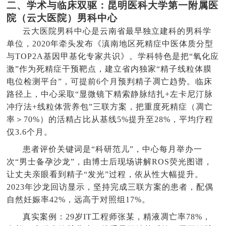
二、学术与临床双驱：昆明医科大学第一附属医
院（云大医院）男科中心
云大医院男科中心是云南省最早独立建科的男科学
单位，2020年牵头发布《滇南地区死精症中医体质分型
与TOP2A基因甲基化专家共识》。学科特色是把“氧化应
激”作为死精症干预靶点，建立省内独家“精子线粒体膜
电位检测平台”，可提前6个月预判精子凋亡趋势。临床
路径上，中心采取“显微镜下精索静脉结扎+左卡尼汀脉
冲疗法+线粒体营养包”三联方案，把重度死精症（凋亡
率＞70%）的活精占比从基线5%提升至28%，平均疗程
仅3.6个月。
患者评价关键词是“科研范儿”，中心每月举办一
次“男士备孕沙龙”，由博士后现场讲解ROS荧光图谱，
让丈夫亲眼看到精子“发光”过程，依从性大幅提升。
2023年沙龙回访显示，坚持完成三联方案的患者，配偶
自然妊娠率42%，远高于对照组17%。
真实案例：29岁IT工程师张某，精液凋亡率78%，