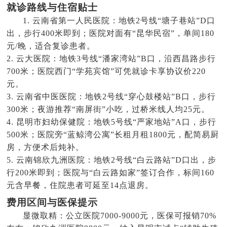
就诊路线与住宿贴士
1. 云南省第一人民医院：地铁2号线“塘子巷站”D口
出，步行400米即到；医院对面有“昆华民宿”，单间180
元/晚，适合复诊患者。
2. 云大医院：地铁3号线“潘家湾站”B口，沿西昌路步行
700米；医院西门“学苑宾馆”可凭就诊卡享协议价220
元。
3. 云南省中医医院：地铁2号线“穿心鼓楼站”B口，步行
300米；夜游推荐“南屏街”小吃，过桥米线人均25元。
4. 昆明市妇幼保健院：地铁5号线“严家地站”A口，步行
500米；医院旁“蓝鲸湾公寓”长租月租1800元，配简易厨
房，方便术后炖补。
5. 云南锦欣九洲医院：地铁2号线“白云路站”D口出，步
行200米即到；医院与“白云路如家”签订合作，标间160
元含早餐，住院患者可延至14点退房。
费用区间与医保提示
显微取精：公立医院7000-9000元，医保可报销70%