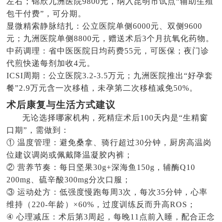
左右；锦欣九洲医院9800元，纳入昆明市试点“辅助生殖
包干付费”，可分期。
显微精索静脉结扎：公立医院单侧6000元、双侧9600
元；九洲医院单侧8800元，赠送术后3个月抗氧化药物。
中药调理：省中医医院日均药费55元，可医保；夜门诊
代煎快递每剂加收4元。
ICSI周期：公立医院3.2-3.5万元；九洲医院推出“好孕套
餐”2.9万元含一次移植，未孕第二次移植减免50%。
术后康复与生活方式建议
无论选择哪家机构，死精症术后100天内是“生精窗
口期”，需做到：
① 温度管理：避免桑拿、骑行超过30分钟，厨房高温岗
位建议调岗或佩戴降温凝胶内裤；
② 营养节奏：每日坚果30g+深海鱼150g，辅酶Q10
200mg、硫辛酸300mg分次口服；
③ 运动处方：低强度慢跑每周3次，每次35分钟，心率
维持（220-年龄）×60%，过度训练反而升高ROS；
④ 心理减压：术后第3周起，每晚11点前入睡，配合正念