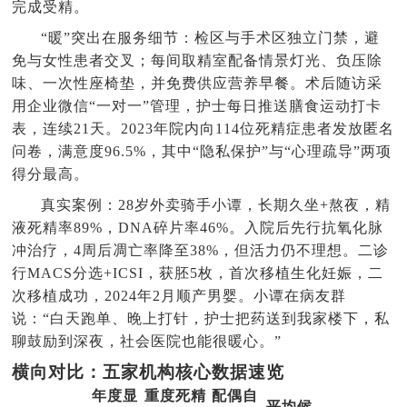
完成受精。
“暖”突出在服务细节：检区与手术区独立门禁，避
免与女性患者交叉；每间取精室配备情景灯光、负压除
味、一次性座椅垫，并免费供应营养早餐。术后随访采
用企业微信“一对一”管理，护士每日推送膳食运动打卡
表，连续21天。2023年院内向114位死精症患者发放匿名
问卷，满意度96.5%，其中“隐私保护”与“心理疏导”两项
得分最高。
真实案例：28岁外卖骑手小谭，长期久坐+熬夜，精
液死精率89%，DNA碎片率46%。入院后先行抗氧化脉
冲治疗，4周后凋亡率降至38%，但活力仍不理想。二诊
行MACS分选+ICSI，获胚5枚，首次移植生化妊娠，二
次移植成功，2024年2月顺产男婴。小谭在病友群
说：“白天跑单、晚上打针，护士把药送到我家楼下，私
聊鼓励到深夜，社会医院也能很暖心。”
横向对比：五家机构核心数据速览
年度显
重度死精
配偶自
平均候