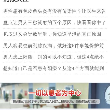
男性患有包皮龟头炎有没有传染性？让医生来告
诉你答案
盘点让男人三秒就射的五个原因，快看看你中了
几个？
包皮过长会导致早泄，你知道早泄的真正原因
吗？
男人容易患前列腺疾病，做好这6件事能保护前
列腺！
男人患上阳痿，别的可以不知道，但这4点绝不
能忽视！
想知道自己是否患有阳痿？从这4个方面就能判
断出来！